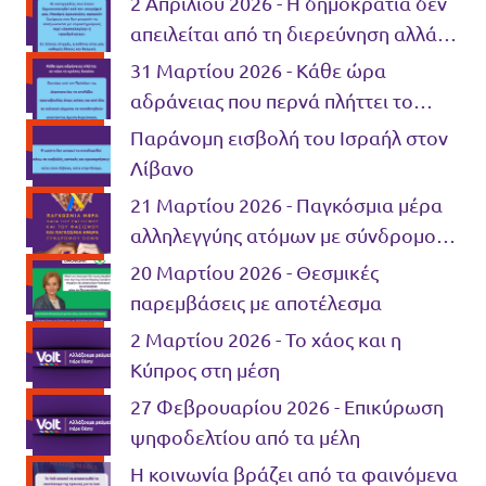
2 Απριλίου 2026 - Η δημοκρατία δεν
απειλείται από τη διερεύνηση αλλά
από τη συγκάλυψη
31 Μαρτίου 2026 - Κάθε ώρα
αδράνειας που περνά πλήττει το
Κράτος Δικαίου
Παράνομη εισβολή του Ισραήλ στον
Λίβανο
21 Μαρτίου 2026 - Παγκόσμια μέρα
αλληλεγγύης ατόμων με σύνδρομο
Down και μέρα κατά του ρατσισμού
20 Μαρτίου 2026 - Θεσμικές
και φασισμού
παρεμβάσεις με αποτέλεσμα
2 Μαρτίου 2026 - Το χάος και η
Κύπρος στη μέση
27 Φεβρουαρίου 2026 - Επικύρωση
ψηφοδελτίου από τα μέλη
Η κοινωνία βράζει από τα φαινόμενα