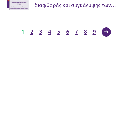
διαφθοράς και συγκάλυψης των
σκανδάλων
1
2
3
4
5
6
7
8
9