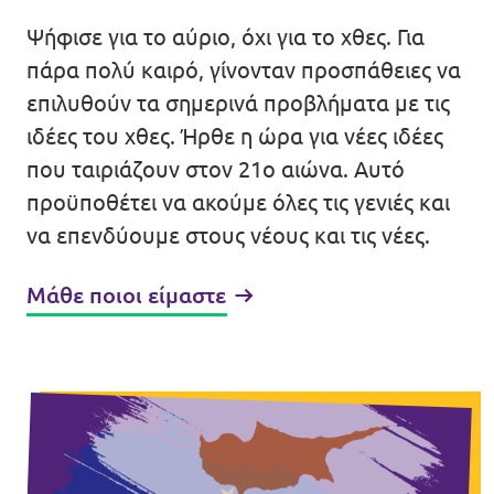
Ψήφισε για το αύριο, όχι για το χθες. Για
Εκδηλώσεις
πάρα πολύ καιρό, γίνονταν προσπάθειες να
επιλυθούν τα σημερινά προβλήματα με τις
ιδέες του χθες. Ήρθε η ώρα για νέες ιδέες
Οικονομικά
που ταιριάζουν στον 21ο αιώνα. Αυτό
προϋποθέτει να ακούμε όλες τις γενιές και
Γίνε μέλος
να επενδύουμε στους νέους και τις νέες.
Μάθε ποιοι είμαστε
Καταστατικό
Διαφάνεια