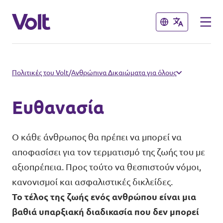
Κλείσιμο
Κλείσιμο
Επιλέξτε γλώσσα
Πολιτικές του Volt
/
Ανθρώπινα Δικαιώματα για όλους
Greek
Ευθανασία
Πολιτικές
Ο κάθε άνθρωπος θα πρέπει να μπορεί να
Σχετικά με το Volt
αποφασίσει για τον τερματισμό της ζωής του με
Δείτε επίσης:
αξιοπρέπεια. Προς τούτο να θεσπιστούν νόμοι,
Άνθρωποι
Ηλεκτρονικό Κατάστημα Volt
κανονισμοί και ασφαλιστικές δικλείδες.
Το τέλος της ζωής ενός ανθρώπου είναι μια
βαθιά υπαρξιακή διαδικασία που δεν μπορεί
Ειδήσεις