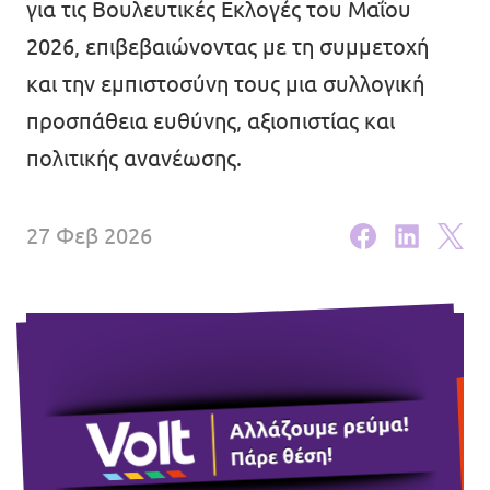
για τις Βουλευτικές Εκλογές του Μαΐου
Εκδηλώσεις
2026, επιβεβαιώνοντας με τη συμμετοχή
και την εμπιστοσύνη τους μια συλλογική
προσπάθεια ευθύνης, αξιοπιστίας και
πολιτικής ανανέωσης.
Οικονομικά
Γίνε μέλος
27 Φεβ 2026
Καταστατικό
Διαφάνεια