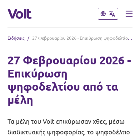
Κλείσιμο
Κλείσιμο
Ειδήσεις
/
27 Φεβρουαρίου 2026 - Επικύρωση ψηφοδελτίου από τα μέλη
Επιλέξτε γλώσσα
27 Φεβρουαρίου 2026 -
Greek
Επικύρωση
Πολιτικές
ψηφοδελτίου από τα
Σχετικά με το Volt
μέλη
Δείτε επίσης:
Άνθρωποι
Ηλεκτρονικό Κατάστημα Volt
Τα μέλη του Volt επικύρωσαν χθες, μέσω
διαδικτυακής ψηφοφορίας, το ψηφοδέλτιο
Ειδήσεις