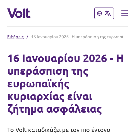
Κλείσιμο
Κλείσιμο
Ειδήσεις
/
16 Ιανουαρίου 2026 - Η υπεράσπιση της ευρωπαϊκής κυριαρχίας είναι ζήτημα ασφάλειας
Επιλέξτε γλώσσα
16 Ιανουαρίου 2026 - Η
Greek
υπεράσπιση της
Πολιτικές
ευρωπαϊκής
Σχετικά με το Volt
κυριαρχίας είναι
Δείτε επίσης:
Άνθρωποι
ζήτημα ασφάλειας
Ηλεκτρονικό Κατάστημα Volt
Ειδήσεις
Το Volt καταδικάζει με τον πιο έντονο