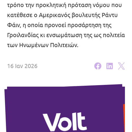
τρόπο την προκλητική πρόταση νόμου που
Εκδηλώσεις
κατέθεσε ο Αμερικανός βουλευτής Ράντυ
Φάιν, η οποία προνοεί προσάρτηση της
Γροιλανδίας κι ενσωμάτωση της ως πολιτεία
Οικονομικά
των Ηνωμένων Πολιτειών.
Γίνε μέλος
16 Ιαν 2026
Καταστατικό
Διαφάνεια