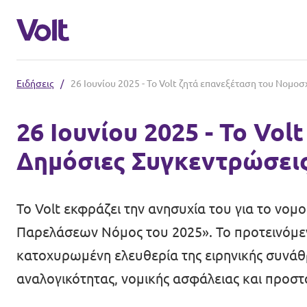
Ειδήσεις
/
26 Ιουνίου 2025 - Το Volt ζητά επανεξέταση του Νομοσ
Επιλέξτε γλώσσα
26 Ιουνίου 2025 - Το Vol
Greek
Δημόσιες Συγκεντρώσει
Πολιτικές
Σχετικά με το Volt
Το Volt εκφράζει την ανησυχία του για το νο
Δείτε επίσης:
Παρελάσεων Νόμος του 2025». Το προτεινόμεν
Άνθρωποι
Ηλεκτρονικό Κατάστημα Volt
κατοχυρωμένη ελευθερία της ειρηνικής συνάθρ
αναλογικότητας, νομικής ασφάλειας και προσ
Ειδήσεις