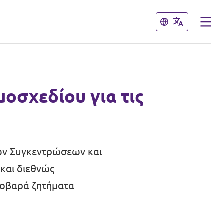
Κλείσιμο
Κλείσιμο
μοσχεδίου για τις
ίων Συγκεντρώσεων και
και διεθνώς
 σοβαρά ζητήματα