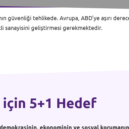
'nın güvenliği tehlikede. Avrupa, ABD'ye aşırı der
kli sanayisini geliştirmesi gerekmektedir.
 için 5+1 Hedef
a demokrasinin, ekonominin ve sosyal korumanın 