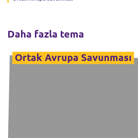
Ajanda
Daha fazla tema
Ortak Avrupa Savunması
Tüzük & Arşiv