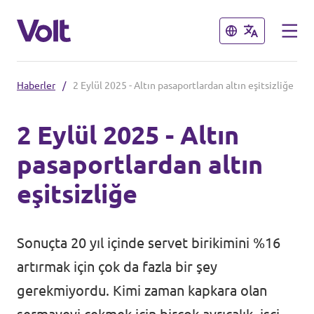
Kapat
Kapat
Haberler
/
2 Eylül 2025 - Altın pasaportlardan altın eşitsizliğe
Dil seç
2 Eylül 2025 - Altın
Turkish
pasaportlardan altın
Politikalar
eşitsizliğe
Volt Hakkında
Ayrıca bakınız:
Sonuçta 20 yıl içinde servet birikimini %16
İnsanlar
Volt Online Mağazası
artırmak için çok da fazla bir şey
gerekmiyordu. Kimi zaman kapkara olan
Haberler