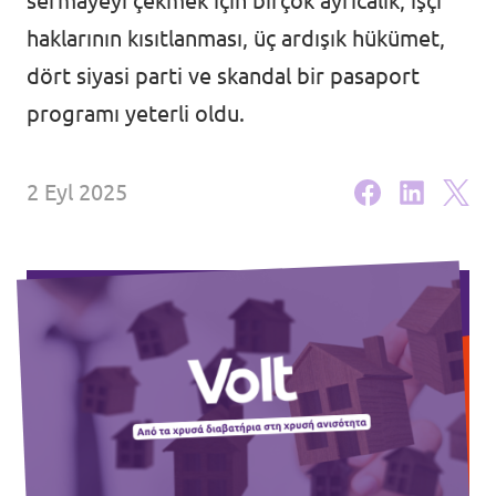
sermayeyi çekmek için birçok ayrıcalık, işçi
Ajanda
haklarının kısıtlanması, üç ardışık hükümet,
dört siyasi parti ve skandal bir pasaport
programı yeterli oldu.
2 Eyl 2025
Tüzük & Arşiv