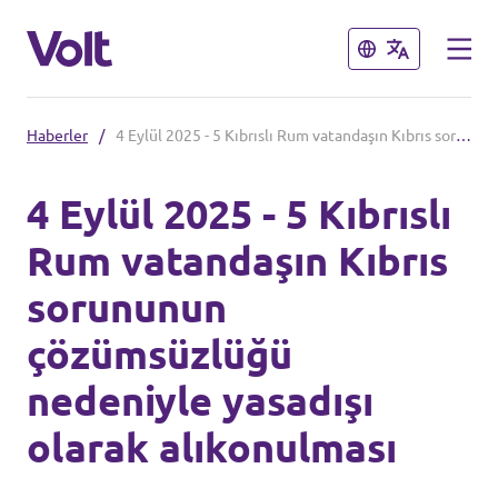
Kapat
Kapat
Haberler
/
4 Eylül 2025 - 5 Kıbrıslı Rum vatandaşın Kıbrıs sorununun çözümsüzlüğü nedeniyle yasadışı olarak alıkonulması
Dil seç
4 Eylül 2025 - 5 Kıbrıslı
Turkish
Rum vatandaşın Kıbrıs
Politikalar
sorununun
Volt Hakkında
çözümsüzlüğü
Ayrıca bakınız:
İnsanlar
nedeniyle yasadışı
Volt Online Mağazası
olarak alıkonulması
Haberler