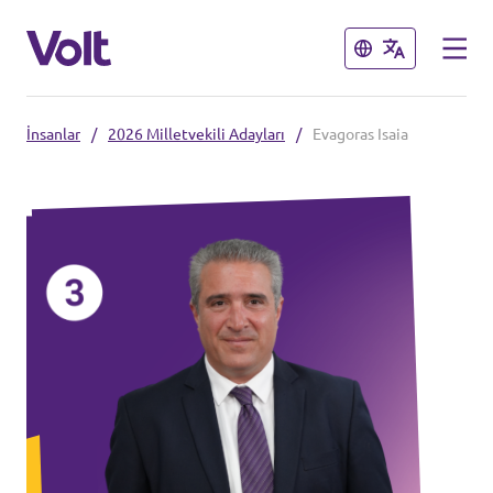
Kapat
Kapat
İnsanlar
/
2026 Milletvekili Adayları
/
Evagoras Isaia
Dil seç
Turkish
Politikalar
Volt Hakkında
Ayrıca bakınız:
İnsanlar
Volt Online Mağazası
Haberler