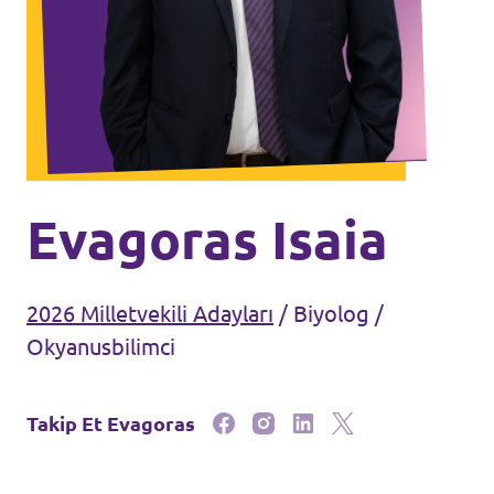
Ajanda
Tüzük & Arşiv
Evagoras Isaia
2026 Milletvekili Adayları
/
Biyolog /
Okyanusbilimci
Takip Et Evagoras